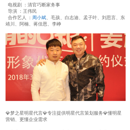
电视剧 ：清官巧断家务事
导演 ：王伟民
合作艺人 ：
周小斌
、毛孩、白志迪、孟子叶、刘思言、东
靖川、阿楠、蒋佳恩、李峥
💎梦之星明星代言💎专注提供明星代言策划服务💎懂明星
营销、更懂企业需求