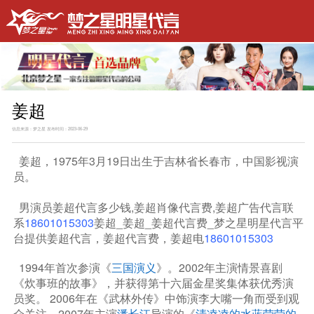
姜超
信息来源：梦之星 发布时间：2023-06-29
姜超，1975年3月19日出生于吉林省长春市，中国影视演
员。
男演员姜超代言多少钱,姜超肖像代言费,姜超广告代言联
系
18601015303
姜超_姜超_姜超代言费_梦之星明星代言平
台提供姜超代言，姜超代言费，姜超电
18601015303
1994年首次参演《
三国演义
》。2002年主演情景喜剧
《炊事班的故事》，并获得第十六届金星奖集体获优秀演
员奖。 2006年在《武林外传》中饰演李大嘴一角而受到观
众关注。2007年主演
潘长江
导演的《
清凌凌的水蓝莹莹的