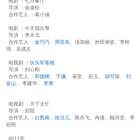
电影 ：七月餐厅
导演 ：余凌松
合作艺人 ：蒋小涵
电影 ：今天我出警
导演 ：李木戈
合作艺人 ：
金巧巧
、
周浩东
、汤加丽、孙田俐姿、李梓
强、吴成志
电视剧 ：
伙头军客栈
导演 ：刘心刚
合作艺人 ：
郭德纲
、
于谦
、 崔奕、 彭玉、
胡可
瑜、
刘
金山
、 李建华、
李菁
电视剧 ：天下太忙
导演 ：郑阳
合作艺人 ：
白凯南
、
徐洁儿
、陈亦飞、冉倩、顾诗宜、李
冠明
2011年