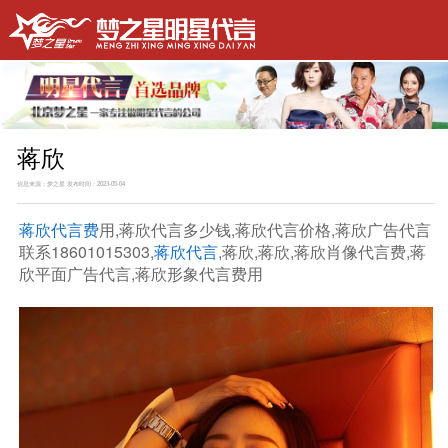
蒋欣
信息来源：梦之星 发布时间：2023-05-04
蒋欣代言费
用,蒋欣代言多少钱,蒋欣代言价格,蒋欣广告代言
联系18601015303,
蒋欣代言
,蒋欣,蒋欣,蒋欣肖像代言费,蒋
欣平面广告代言,蒋欣形象代言费用