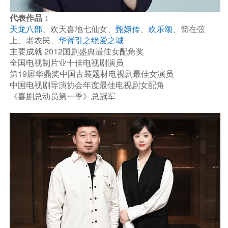
代表作品：
天龙八部
、欢天喜地七仙女、
甄嬛传
、
欢乐颂
、箭在弦
上、老农民、
华胥引之绝爱之城
主要成就 2012国剧盛典最佳女配角奖
全国电视制片业十佳电视剧演员
第19届华鼎奖中国古装题材电视剧最佳女演员
中国电视剧导演协会年度最佳电视剧女配角
《喜剧总动员第一季》总冠军