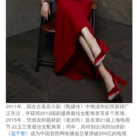
2011年，因在古装宫斗剧《甄嬛传》中饰演华妃而获得广
泛关注，并获得2012国剧盛典最佳女配角奖等多个奖项。
2015年，凭借农村题材剧《老农民》提名第21届上海电视
节-白玉兰奖最佳女配角奖；同年，其特别出演的仙侠剧
《
花千骨
》成为中国首部网络播放总量突破200亿的电视