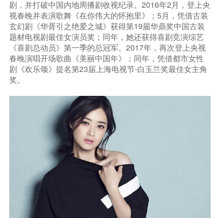
剧，并打破中国内地周播剧收视纪录。2016年2月，登上央
视春晚并表演歌舞《在你伟大的怀抱里》；5月，凭借古装
玄幻剧《华胥引之绝爱之城》获得第19届华鼎奖中国古装
题材电视剧最佳女演员奖；同年，她还获得喜剧竞演综艺
《喜剧总动员》第一季的总冠军。2017年，再次登上央视
春晚演唱开场歌曲《美丽中国年》；同年，凭借都市女性
剧《欢乐颂》提名第23届上海电视节-白玉兰奖最佳女主角
奖。