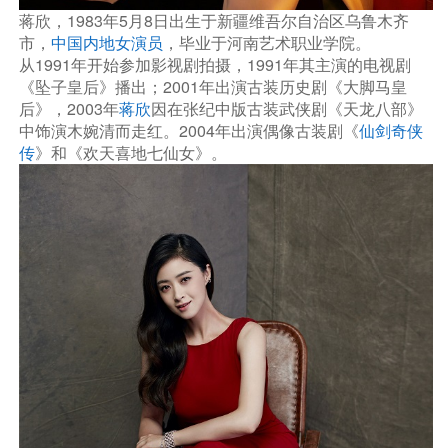
蒋欣，1983年5月8日出生于新疆维吾尔自治区乌鲁木齐
市，
中国内地女演员
，毕业于河南艺术职业学院。
从1991年开始参加影视剧拍摄，1991年其主演的电视剧
《坠子皇后》播出；2001年出演古装历史剧《大脚马皇
后》，2003年
蒋欣
因在张纪中版古装武侠剧《天龙八部》
中饰演木婉清而走红。2004年出演偶像古装剧《
仙剑奇侠
传
》和《欢天喜地七仙女》。