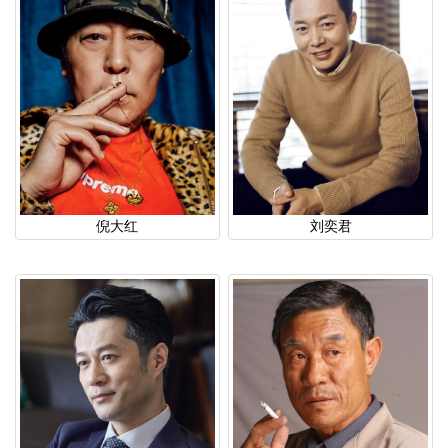
倪大红
刘奕君