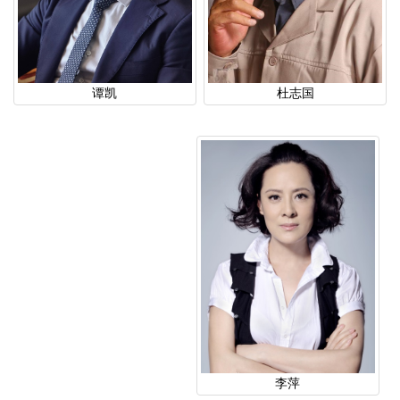
杜志国
谭凯
李萍