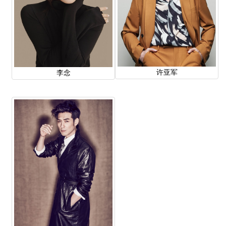
许亚军
李念