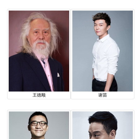
王德顺
谢苗