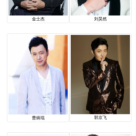
金士杰
刘昊然
郭京飞
曹炳琨