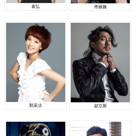
袁弘
佟丽娅
郭采洁
赵立新