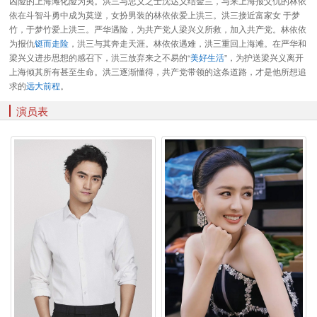
凶险的上海滩化险为夷。洪三与忠义之士沈达义结金兰，与来上海报父仇的林依
依在斗智斗勇中成为莫逆，女扮男装的林依依爱上洪三。洪三接近富家女 于梦
竹，于梦竹爱上洪三。严华遇险，为共产党人梁兴义所救，加入共产党。林依依
为报仇
铤而走险
，洪三与其奔走天涯。林依依遇难，洪三重回上海滩。在严华和
梁兴义进步思想的感召下，洪三放弃来之不易的“
美好生活
”，为护送梁兴义离开
上海倾其所有甚至生命。洪三逐渐懂得，共产党带领的这条道路，才是他所想追
求的
远大前程
。
演员表