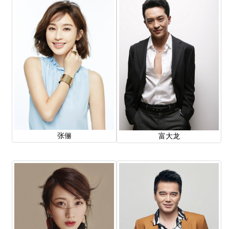
张俪
富大龙