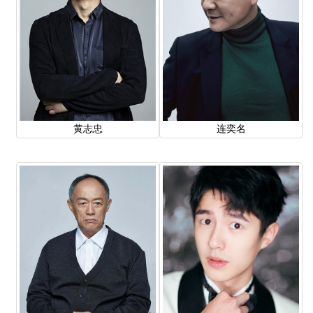
黄志忠
连奕名