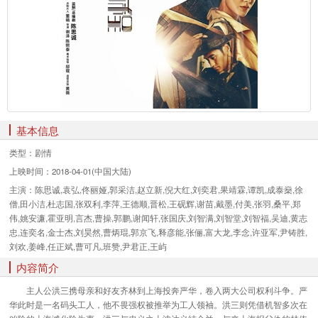
基本信息
类型：
剧情
上映时间：
2018-04-01(中国大陆)
主演：
陈思诚,袁弘,佟丽娅,郭采洁,赵立新,倪大红,刘奕君,果靖霖,谭凯,成泰燊,徐
僧,田小洁,杜志国,张双利,李萍,王德顺,晋松,王砚辉,谢苗,戴墨,付美,张羽,桑平,郑
伟,姚安濂,霍亚明,言杰,曹操,郭鹏,谢闻轩,张国庆,刘智满,刘智堂,刘智福,吴迪,黄志
忠,连奕名,金士杰,刘昊然,曹炳琨,郭京飞,释彦能,张俪,富大龙,李念,许亚军,尹铸胜,
刘欢,姜峰,任正斌,曹可凡,班赞,尹君正,王屿
内容简介
主人公洪三携母亲和好友齐林到上海投奔严华，卷入两大公司权利斗争。严
华此时是一名码头工人，他不畏强权被推举为工人领袖。洪三则凭借机智多次在