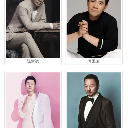
陈宝国
陈建斌