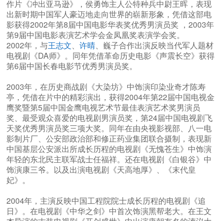
作片《冲出亚马逊》，侯勇饰主人公特种兵中尉王晖，表现
出新时期中国军人豪迈地走向世界的崭新形象，凭借这部电
影获得2002年第8届中国电影华表奖优秀男演员奖 ，2003年
第9届中国电影表演艺术学会金凤凰奖表演学会奖。
2002年，与
王志文
、
许晴
、巍子合作出演反映当代军人题材
电视剧《DA师》。同年凭借革命历史电影《声震长空》获得
第6届中国长春电影节优秀男演员奖。
2003年，在历史商战剧《大染坊》中饰演印染业奇才陈寿
亭，凭借在片中的精彩演出，获得2004年第22届中国电视金
鹰奖暨第5届中国金鹰电视艺术节最佳表演艺术奖男演员
奖、最受观众喜爱的电视剧男演员奖，第24届中国电视剧飞
天奖优秀男演员奖三项大奖。同年在由央视影视部、八一电
影制片厂、公安部政治部和修正药业集团联合摄制，表现新
中国基层公安派出所成长历程的电视剧《无愧苍生》中饰演
年轻的东北民主联军战士任福祥。还在电视剧《白银谷》中
饰演康三爷。以及出演电视剧《天高地厚》、《末代皇
妃》。
2004年，主演反映中国工程院院士成长历程的电视剧《追
日》。在电视剧《中华之剑》中首次饰演黑帮老大。在王文