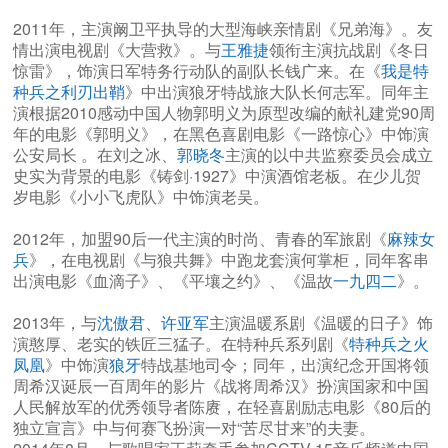
2011年，主演阚卫平执导的大型海峡亲情剧《兄弟海》。友
情出演电视剧《大营救》。与
王雅捷
领衔主演抗战剧《冬日
惊雷》，饰演日军特务行动队的副队长钱广来。在《
我是特
种兵之利刃出鞘
》中出演狼牙特战旅大队长何志军。同年主
演根据2010感动中国人物郭明义为原型改编的献礼建党90周
年的电影《郭明义》，在黑色喜剧电影《一路惊心》中饰演
公安局长 。在刘之冰、
郭晓冬
主演的以中共监察委员会成立
史实为背景的电影《铸剑·1927》中演酒馆老板。在少儿贺
岁电影《小小飞虎队》中饰演老吴。
2012年，加盟90后一代主演的时尚、青春的军旅剧《
麻辣女
兵
》，在电视剧《与狼共舞》中跑龙套演何掌柜，同年客串
出演电影《血滴子》、《平壤之约》、《温故
一九四二
》。
2013年，与
沈傲君
、
许亚军
主演温暖系剧《温暖的日子》饰
演憨厚、老实的铁匠三猛子。在特种兵系列剧《
特种兵之火
凤凰
》中饰演
狼牙
特战基地司令；同年，出演纪念开国将领
周希汉诞辰一百周年的影片《战将周希汉》扮演国家和中国
人民解放军的优秀领导者陈赓，在轻喜剧励志电影《80后的
独立宣言》中与何赛飞扮演一对“苦尽甘来”的夫妻。