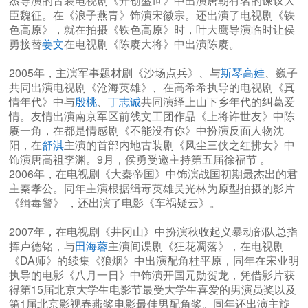
杰导演的古装电视剧《开创盛世》中出演唐朝有名的谏议大
臣魏征。在《浪子燕青》饰演宋徽宗。还出演了电视剧《铁
色高原》，就在拍摄《铁色高原》时，叶大鹰导演临时让侯
勇接替
姜文
在电视剧《陈赓大将》中出演陈赓。
2005年，主演军事题材剧《沙场点兵》、与
斯琴高娃
、巍子
共同出演电视剧《沧海英雄》、在高希希执导的电视剧《真
情年代》中与
殷桃
、
丁志诚
共同演绎上山下乡年代的纠葛爱
情。友情出演南京军区前线文工团作品《上将许世友》中陈
赓一角，在都是情感剧《不能没有你》中扮演反面人物沈
阳，在
舒淇
主演的首部内地古装剧《风尘三侠之红拂女》中
饰演唐高祖李渊。9月，侯勇受邀主持第五届徐福节 。
2006年，在电视剧《大秦帝国》中饰演战国初期最杰出的君
主秦孝公。同年主演根据缉毒英雄吴光林为原型拍摄的影片
《缉毒警》 ，还出演了电影《车祸疑云》。
2007年，在电视剧《井冈山》中扮演秋收起义暴动部队总指
挥卢德铭，与
田海蓉
主演间谍剧《狂花凋落》，在电视剧
《DA师》的续集《狼烟》中出演配角桂平原，同年在宋业明
执导的电影《八月一日》中饰演开国元勋贺龙，凭借影片获
得第15届北京大学生电影节最受大学生喜爱的男演员奖以及
第1届北京影视春燕奖电影最佳男配角奖。同年还出演主旋