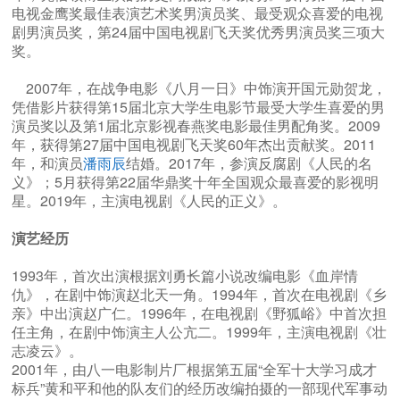
电视金鹰奖最佳表演艺术奖男演员奖、最受观众喜爱的电视
剧男演员奖，第24届中国电视剧飞天奖优秀男演员奖三项大
奖。
2007年，在战争电影《八月一日》中饰演开国元勋贺龙，
凭借影片获得第15届北京大学生电影节最受大学生喜爱的男
演员奖以及第1届北京影视春燕奖电影最佳男配角奖。2009
年，获得第27届中国电视剧飞天奖60年杰出贡献奖。2011
年，和演员
潘雨辰
结婚。2017年，参演反腐剧《人民的名
义》；5月获得第22届华鼎奖十年全国观众最喜爱的影视明
星。2019年，主演电视剧《人民的正义》。
演艺经历
1993年，首次出演根据刘勇长篇小说改编电影《血岸情
仇》，在剧中饰演赵北天一角。1994年，首次在电视剧《乡
亲》中出演赵广仁。1996年，在电视剧《野狐峪》中首次担
任主角，在剧中饰演主人公亢二。1999年，主演电视剧《壮
志凌云》。
2001年，由八一电影制片厂根据第五届“全军十大学习成才
标兵”黄和平和他的队友们的经历改编拍摄的一部现代军事动