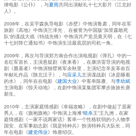
律电影《公仆》 ，与
夏雨
共同出演献礼十七大影片《江北好
人》。
2008年，在吴宇森执导电影《赤壁》中饰演鲁肃，同年在军
旅剧《高地》中饰演兰泽光 、在被誉为中国版“加里森敢死
队”的谍战大戏《特战先锋》中饰演共产党员黄天明，在《七
十七封阵亡通知书》中饰演生活最底层的司机一角。
2009年，再次与导演郑方南合作出演电视剧《弹孔》中的一
名红军首长，主演悬疑剧《夜来香》，在康洪雷导演的电视
剧《奠基者》中饰演独臂将军余秋里，主演纪念辛亥革命百
年献礼作品《陕北汉子》，与
应采儿
主演谍战剧《冰是睡着
的水》，同年在在电影《
建国大业
》中客串陈赓、与
李幼斌
主演电影《惊天动地》，在剧中饰演某集团军摩步旅旅长唐
新生。
2010年，主演家庭情感剧《幸福攻略》，在剧中做起了居家
男人，在《旗袍旗袍》中饰演上海滩“
暗杀
王”王九洲，在家
庭情感剧《一家不说两家话》客串一个性格软弱的小人物李
国安、在军事励志剧《我是特种兵》扮演特种兵大队长，同
年在电影《
建党伟业
》饰唐绍仪。