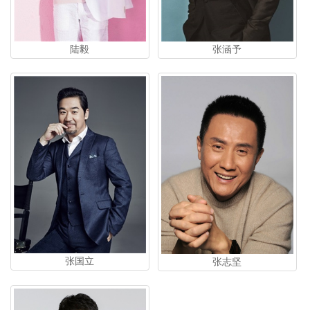
陆毅
张涵予
张国立
张志坚