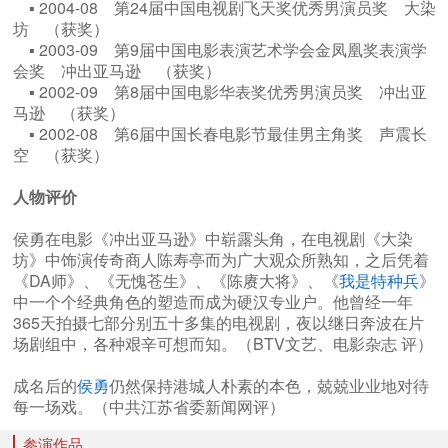
▪ 2004-08 第24届中国电视剧飞天奖优秀男演员奖 大染
坊 （获奖）
▪ 2003-09 第9届中国电影表演艺术学会金凤凰奖表演学
会奖 冲出亚马逊 （获奖）
▪ 2002-09 第8届中国电影华表奖优秀男演员奖 冲出亚
马逊 （获奖）
▪ 2002-08 第6届中国长春电影节最佳男主角奖 声震长
空 （获奖）
人物评价
侯勇在电影《冲出亚马逊》中崭露头角，在电视剧《大染
坊》中饰演传奇商人陈寿亭而为广大观众所熟知，之后凭着
《DA师》、《无愧苍生》、《陈赓大将》、《
我是特种兵
》
中一个个经典角色的塑造而成为硬汉专业户。他曾经一年
365天拍摄七部分别五十多集的电视剧，夜以继日奔波在片
场剧组中，各种艰辛可想而知。（BTV文艺、电影杂志 评）
成名后的
侯勇
仍然保持港城人朴素的本色，兢兢业业地对待
每一场戏。（中共江苏省委新闻网评）
参演作品