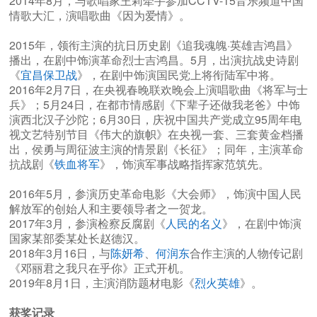
2014年8月，与歌唱家王莉牵手参加CCTV-15音乐频道中国
情歌大汇，演唱歌曲《因为爱情》。
2015年，领衔主演的抗日历史剧《追我魂魄·英雄吉鸿昌》
播出，在剧中饰演革命烈士吉鸿昌。5月，出演抗战史诗剧
《
宜昌保卫战
》，在剧中饰演国民党上将衔陆军中将。
2016年2月7日，在央视春晚联欢晚会上演唱歌曲《将军与士
兵》；5月24日，在都市情感剧《下辈子还做我老爸》中饰
演西北汉子沙陀；6月30日，庆祝中国共产党成立95周年电
视文艺特别节目《伟大的旗帜》在央视一套、三套黄金档播
出，侯勇与周征波主演的情景剧《长征》；同年，主演革命
抗战剧《
铁血将军
》，饰演军事战略指挥家范筑先。
2016年5月，参演历史革命电影《大会师》，饰演中国人民
解放军的创始人和主要领导者之一贺龙。
2017年3月，参演检察反腐剧《
人民的名义
》，在剧中饰演
国家某部委某处长赵德汉。
2018年3月16日，与
陈妍希
、
何润东
合作主演的人物传记剧
《邓丽君之我只在乎你》正式开机。
2019年8月1日，主演消防题材电影《
烈火英雄
》。
获奖记录