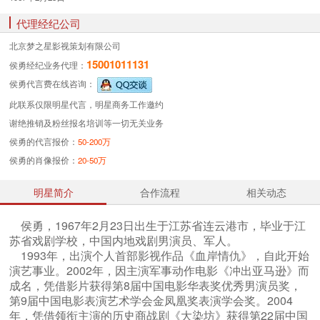
代理经纪公司
北京梦之星影视策划有限公司
15001011131
侯勇经纪业务
代理：
侯勇代言费
在线咨询：
此联系仅限明星代言，明星商务工作邀约
谢绝推销及粉丝报名培训等一切无关业务
侯勇的代言报价：
50-200万
侯勇的肖像报价：
20-50万
明星简介
合作流程
相关动态
侯勇，1967年2月23日出生于江苏省连云港市，毕业于江
苏省戏剧学校，中国内地戏剧男演员、军人。
1993年，出演个人首部影视作品《血岸情仇》，自此开始
演艺事业。2002年，因主演军事动作电影《冲出亚马逊》而
成名，凭借影片获得第8届中国电影华表奖优秀男演员奖，
第9届中国电影表演艺术学会金凤凰奖表演学会奖。2004
年，凭借领衔主演的历史商战剧《大染坊》获得第22届中国