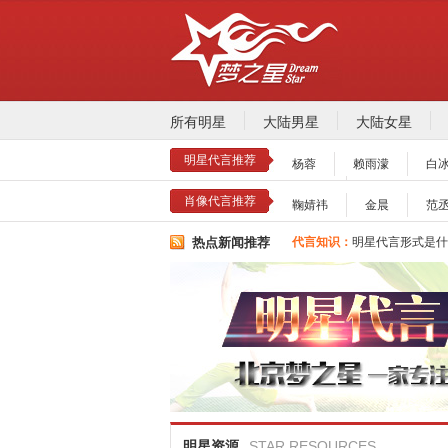
所有明星
大陆男星
大陆女星
明星代言推荐
杨蓉
赖雨濛
白
张静初
推荐阅读：
2026年明星肖
肖像代言推荐
鞠婧祎
金晨
范
明星代言：
2026年诚招各
代言知识：
明星代言形式是什
热点新闻推荐
代言知识：
明星代言资源对比
推荐阅读：
2026年明星肖
明星代言：
2026年诚招各
代言知识：
明星代言形式是什
代言知识：
明星代言资源对比
明星资源
STAR RESOURCES