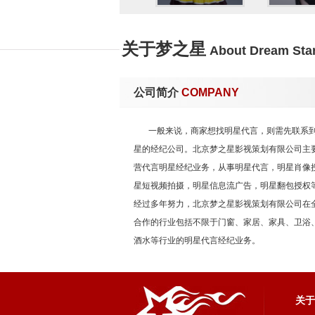
2020年6月12日，参与芒果TV选
获奖记录
关于梦之星
About Dream Sta
评选奖项
▪ 2018-01-11 兴趣部落
公司简介
▪ 2017-12-07 unoyou
COMPANY
杨子姗
王志文
孙
澳门国际电视节
一般来说，商家想找明星代言，则需先联系
▪ 2017-12-21 第8届澳门
星的经纪公司。北京梦之星影视策划有限公司主
营代言明星经纪业务，从事明星代言，明星肖像
国剧盛典
星短视频拍摄，明星信息流广告，明星翻包授权
▪ 2020-01-01 国剧盛典年
经过多年努力，北京梦之星影视策划有限公司在
合作的行业包括不限于门窗、家居、家具、卫浴
人物评价
郭晓婷
斓曦
徐
酒水等行业的明星代言经纪业务。
蓝盈莹因在多部剧中反面角色的精
地将角色所传达的“善”与“恶”这两
塑造得更为有血有肉。无论是少女
惊喜（腾讯网评）。
关于