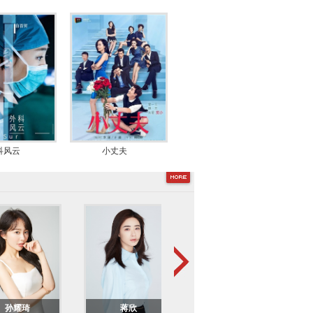
科风云
小丈夫
孙耀琦
蒋欣
徐帆