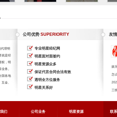
拔综艺《
乘风破浪的姐姐
》。
r
心赏之夜年度心赏最佳屏幕表现 （获奖）
ng周年明星派对年度演技新力量 （获奖）
公司优势
SUPERIORITY
友
俪
关智斌
秦岚
专业明星经纪网
到代理明
国际电视节最佳女配角奖
外科风云
（获奖）
要就是经
明星面对面签约
授权，明
明星资源众多
娱
等业务。
保证代言合同合法有效
度潜力女演员 （获奖）
怎
全国各地
透明全方位服务
20
、五金、
璐
孙耀琦
蒋欣
明星关系好
三
彩塑造而被观众所熟知，她利用丰富的表演经验，驾轻就熟
个矛盾的词成功地揉
在一起
，让人物不单单局限在反派，而是
明
还是妇人，蓝盈莹的表演都收放自如，更是给观众带来无限
我们
公司业务
明星资源
联