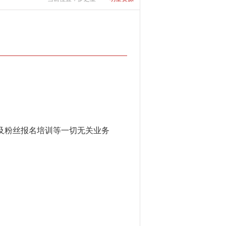
及粉丝报名培训等一切无关业务
蓝盈莹代言费多少钱报价,
蓝盈莹