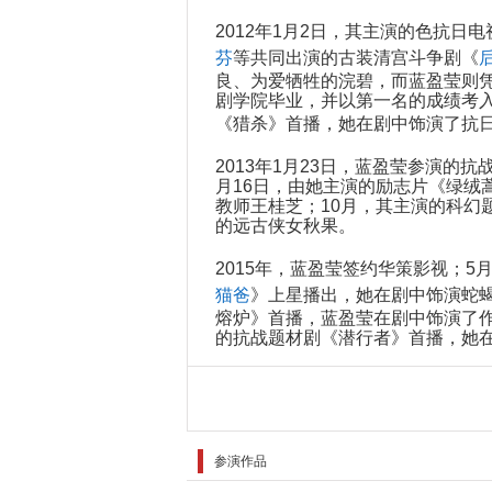
2012年1月2日，其主演的色抗日
芬
等共同出演的古装清宫斗争剧《
良、为爱牺牲的浣碧，而蓝盈莹则
剧学院毕业，并以第一名的成绩考入
《猎杀》首播，她在剧中饰演了抗
2013年1月23日，蓝盈莹参演的
月16日，由她主演的励志片《绿绒
教师王桂芝；10月，其主演的科幻
的远古侠女秋果。
2015年，蓝盈莹签约华策影视；5
猫爸
》上星播出，她在剧中饰演蛇蝎
熔炉》首播，蓝盈莹在剧中饰演了作
的抗战题材剧《潜行者》首播，她
2016年2月24日，其主演的现
荣的孤独公主童小夏；3月20日，
卫视播出，她在剧中饰演了从一个
月1日，其出演的青春电影《睡在我
参演作品
的都市情感话题剧《
小丈夫
》上星
摄，其在剧中饰演性格开朗大气的售