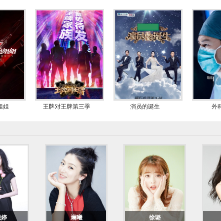
思缜密、文武双全的军统女特务谭青儿；同年，她还拍摄科
剧《
一树桃花开
》首播，她在剧中饰演知书达理、对待爱
日，与
靳东
、
白百何
合作主演的都市医疗行业剧《外科
风
朗乐观的急诊科护士杨羽，她还凭借此剧获得第8届澳门国
，参加浙江卫视演技竞演类励志综艺《演员的诞生》，并进
的诞生
”。
莱坞科幻电影《环太平洋：雷霆再起》上映，其中她饰演机甲战
姐姐
王牌对王牌第三季
演员的诞生
外
领衔主演的青春爱情轻喜电影《
遇见你真好
》上映，她在片
4月，搭档
张涵予
合作时尚职场剧《逆光》，饰演一名职
的武侠喜剧《欢乐英雄》正式官宣，在剧中她饰演英姿飒爽
的现代都市情感剧《
原来你还在这里
》正式开播，并在剧中
1月11日，确定出演由林超贤执导的电影《紧急救援》。
合作出演都市情感剧《时间都知道》播出 [50] ，其在剧中
赵雯雯；10月，入围第六届“中国电视好演员”绿组女演员
份参加腾讯视频推出的国内首档律政职场观察类真人秀节目
参与演唱中央电影频道青年演员计划主题曲《星辰大海》；12月
律师
》开播，在剧中饰演实习律师戴曦。
晓婷
斓曦
徐璐