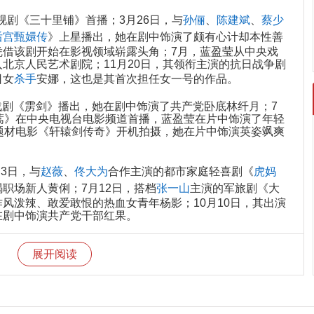
电视剧《三十里铺》首播；3月26日，与
孙俪
、
陈建斌
、
蔡少
后宫甄嬛传
》上星播出，她在剧中饰演了颇有心计却本性善
凭借该剧开始在影视领域崭露头角；7月，蓝盈莹从中央戏
北京人民艺术剧院；11月20日，其领衔主演的抗日战争剧
日女
杀手
安娜，这也是其首次担任女一号的作品。
抗战剧《雳剑》播出，她在剧中饰演了共产党卧底林纤月；7
蒿》在中央电视台电影频道首播，蓝盈莹在片中饰演了年轻
题材电影《轩辕剑传奇》开机拍摄，她在片中饰演英姿飒爽
月3日，与
赵薇
、
佟大为
合作主演的都市家庭轻喜剧《
虎妈
职场新人黄俐；7月12日，搭档
张一山
主演的军旅剧《大
风泼辣、敢爱敢恨的热血女青年杨影；10月10日，其出演
在剧中饰演共产党干部红果。
代都市情感剧《爱人的谎言》上星播出，她在剧中饰演了爱慕虚
展开阅读
蓝盈莹出演的古装
神话
动作剧《山海经之赤影传说》在湖南
单纯多变的女孩变成心狠手辣腹黑妖女的青龙玄女芙儿；4
上铺的兄弟》上映，她在片中饰演高宝镜；5月1日，出演
播出；9月，由她领衔主演的都市剧《北京地铁》开机拍
票员李思晨；11月26日，蓝盈莹主演的抗战传奇剧《荡