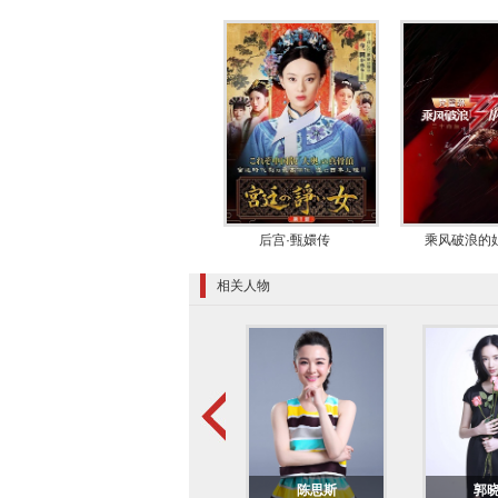
寇》首播，她在剧中饰演了一位心
幻电影《环太平洋2》。
2017年2月3日，其出演的都市情感
情非常认真的女汉子盛开；4月17
云
》首播，蓝盈莹在剧中饰演了开
际电影电视节最佳女配角奖；11月
入总决赛以及三强，获得“新锐
演员
2018年3月26日，其出演的好
后宫·甄嬛传
乘风破浪的
队演员向安澜；3月29日，蓝盈莹
中饰演乐观开朗的爽朗女孩陈珊妮；
相关人物
场设计师白汐宁；8月，由她主演
的侠女燕七；11月6日，由其主演
饰演豁达洒脱、恣意纵横的章粤；1
2019年7月16日，搭档
唐嫣
、
窦骁
饰演傲而不作、静而拼竞的都市名媛
候选名单；10月24日，以嘉宾身
《令人心动的offer》。11月，
20日，其主演的都市律政剧《
精英
孙茜
陈思斯
郭