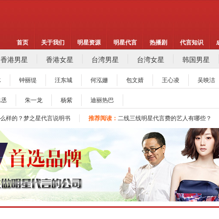
首页
关于我们
明星资源
明星代言
热播剧
代言知识
香港男星
香港女星
台湾男星
台湾女星
韩国男星
冰
钟丽缇
汪东城
何泓姗
包文婧
王心凌
吴映洁
像代言费【8月实时更新】报价表
推荐阅读：
2026年如何找明星代言,如何请明星
丞丞
朱一龙
杨紫
迪丽热巴
地广告公司，策划公司合作代理明星资源
推荐阅读：
找明星代言哪个渠道最好？
么样的？梦之星代言说明书
推荐阅读：
二线三线明星代言费的艺人有哪些？
|北京梦之星影视策划有限公司
明星代言：
找明星代言基本流程包括哪些?明星
像代言费【8月实时更新】报价表
推荐阅读：
2026年如何找明星代言,如何请明星
地广告公司，策划公司合作代理明星资源
推荐阅读：
找明星代言哪个渠道最好？
么样的？梦之星代言说明书
推荐阅读：
二线三线明星代言费的艺人有哪些？
|北京梦之星影视策划有限公司
明星代言：
找明星代言基本流程包括哪些?明星