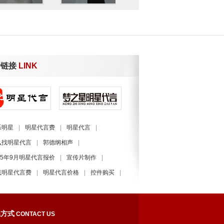
情链接
LINK
张嘉倪
于小彤
曹骏
乐明星
|
明星代言费
|
明星代言
|
么找明星代言
|
郭德纲相声
|
25年9月明星代言报价
|
宣传片制作
|
徐帆
舒畅
吕一
线明星代言费
|
明星代言价格
|
控件购买
|
星代言费用价格表
|
明星经纪公司
|
系方式
CONTACT US