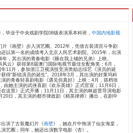
上海，毕业于中央戏剧学院08级表演系本科班，
中国内地影视
幻片《画壁》步入演艺圈。2012年，凭借古装清宫斗争剧
还以第一名的成绩考入北京人民艺术剧院。2015年，出演
16年，其出演的青春电影《睡在我上铺的兄弟》上映。
外科风云》获得第8届澳门国际电视节最佳女配角奖；6月，
年11月，参加浙江卫视演技竞演类励志综艺《演员的诞
得“新锐演员的诞生”。2018年3月，其出演的好莱坞科
主演的青春轻喜剧电影《遇见你真好》上映；4月，搭档张
，由她主演的武侠喜剧《欢乐英雄》正式官宣；11月6日，
在这里》正式开播；11月11日，其主演的林超贤导演电影
2月20日，其主演的都市律政剧《精英律师》播出，在剧中
作出演了古装魔幻片《
画壁
》，她在片中饰演了仙女海棠，
入演艺圈；同年，她还出演数字电影《杏》。