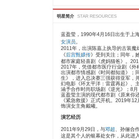
明星简介
STAR RESOURCES
蓝盈莹，1990年4月16日出生于
女演员
。
2011年，出演陈嘉上执导的古装魔
《
后宫
甄嬛传
》受到关注；同年，她
都市家庭轻喜剧《虎妈猫爸》。20
2017年，凭借都市医疗行业剧《
出演都市情感剧《时间都知道》；同
生》，进入总决赛三强获得亚军，并获
幻电影《环太平洋：雷霆再起》、
涵予合作时尚职场剧《逆光》；8月
蓝盈莹主演的现代都市剧《原来你还
《紧急救援》正式开机。2019年1
饰演女主角戴曦。
演艺经历
2011年9月29日，与
邓超
、孙俪合
这是其个人的银幕处女作，从此进