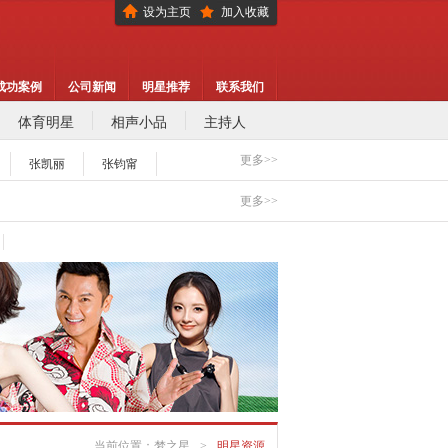
设为主页
加入收藏
成功案例
公司新闻
明星推荐
联系我们
体育明星
相声小品
主持人
更多>>
张凯丽
张钧甯
代言,怎么选择明星代言,签约流程
更多>>
费用多少？
代言的工作流程
代言,怎么选择明星代言,签约流程
费用多少？
代言的工作流程
当前位置：
梦之星
>
明星资源