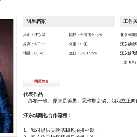
明星档案
工作
姓名：汪东城
国籍：台湾省台北市
北京市朝
身高：180 cm
体重：中国
汪东城经
地区：68 kg
生日：1981/8/24
汪东城代
仅限明星
明星简介
代表作品
终极一班、原来是美男、恶作剧之吻、姐姐立正向
汪东城翻包合作流程：
1、我司提供吴映洁翻包拍摄档期；