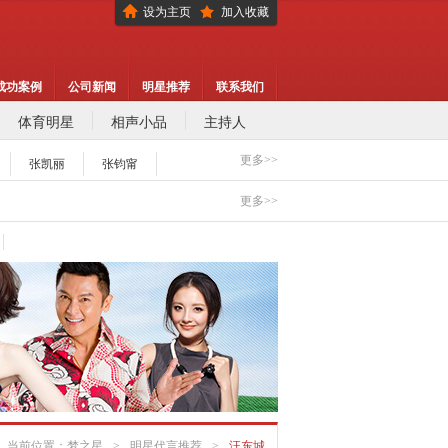
设为主页
加入收藏
成功案例
公司新闻
明星推荐
联系我们
体育明星
相声小品
主持人
更多>>
张凯丽
张钧甯
代言,怎么选择明星代言,签约流程
更多>>
费用多少？
代言的工作流程
代言,怎么选择明星代言,签约流程
费用多少？
代言的工作流程
当前位置：
梦之星
>
明星代言推荐
>
汪东城