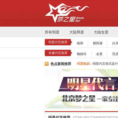
所有明星
大陆男星
大陆女星
明星代言推荐
杨蓉
赖雨濛
白
张静初
推荐阅读：
2026年明星肖
肖像代言推荐
鞠婧祎
金晨
范
明星代言：
2026年诚招各
代言知识：
明星代言形式是什
热点新闻推荐
代言知识：
明星代言资源对比
推荐阅读：
2026年明星肖
明星代言：
2026年诚招各
代言知识：
明星代言形式是什
代言知识：
明星代言资源对比
明星代言推荐
STAR RECOMMENDATIO