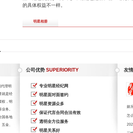
的具体权益不一样。
明星相册
r
公司优势
SUPERIORITY
友
专业明星经纪网
到代理明
要就是经
明星面对面签约
授权，明
明星资源众多
娱
等业务。
保证代言合同合法有效
怎
全国各地
透明全方位服务
20
、五金、
明星关系好